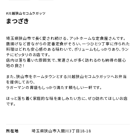
#川越狭山セコムラガッツ
まつざき
埼玉県狭山市で長く愛され続ける、アットホームな定食屋さんです。
唐揚げなど昔ながらの定番定食がそろい、一つひとつ丁寧に作られた
料理はどれも安心感のある味わいで、ボリュームもしっかりあり、ラン
チにピッタリのお店です。
店内は落ち着いた雰囲気で、常連さんが多く訪れるのも納得の居心
地の良さ！
また、狭山市をホームタウンとする川越狭山セコムラガッツへお弁当
を提供しており、
ラガーマンの胃袋もしっかり満たす頼もしい一軒です。
ほっと落ち着く家庭的な味を楽しみたい方に、ぜひ訪れてほしいお店
です。
所在地
埼玉県狭山市入間川3丁目18-18