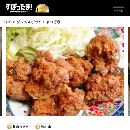
MENU
TOP
グルメスポット
まつざき
狭山ラグビ
狭山市