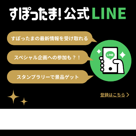
別ウィンドウで開く