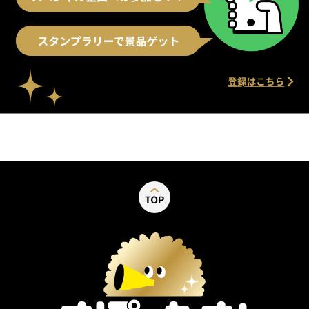
別ウィンドウで開く