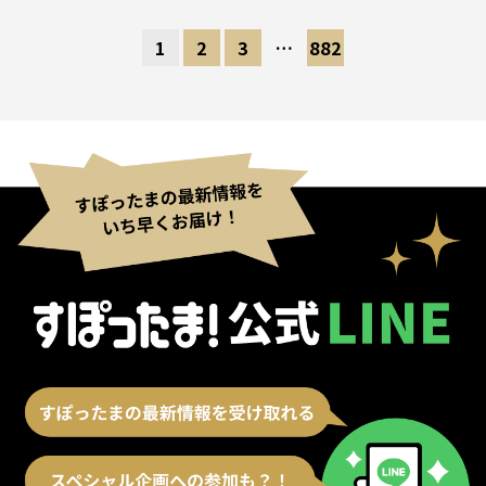
1
2
3
…
882