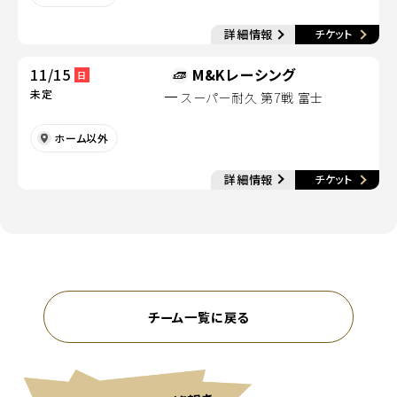
別
詳細情報
チケット
別ウィンドウで開く
11/15
M&Kレーシング
日
未定
スーパー耐久 第7戦 富士
ホーム以外
別
詳細情報
チケット
別ウィンドウで開く
チーム一覧に戻る