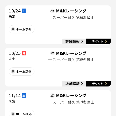
10/24
M&Kレーシング
土
未定
スーパー耐久 第6戦 岡山
ホーム以外
別
詳細情報
チケット
別ウィンドウで開く
10/25
M&Kレーシング
日
未定
スーパー耐久 第6戦 岡山
ホーム以外
別
詳細情報
チケット
別ウィンドウで開く
11/14
M&Kレーシング
土
未定
スーパー耐久 第7戦 富士
ホーム以外