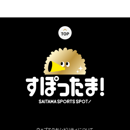
別ウィンドウで開く
ウェブアクセシビリティについて