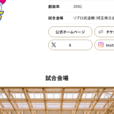
創設年
2001
試合会場
リプロ武道館（埼玉県立
公式ホームページ
チケ
別ウィンドウで開く
X
Ins
別ウィンドウで開く
試合会場