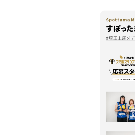
Spottama M
すぽった
#埼玉上尾メデ