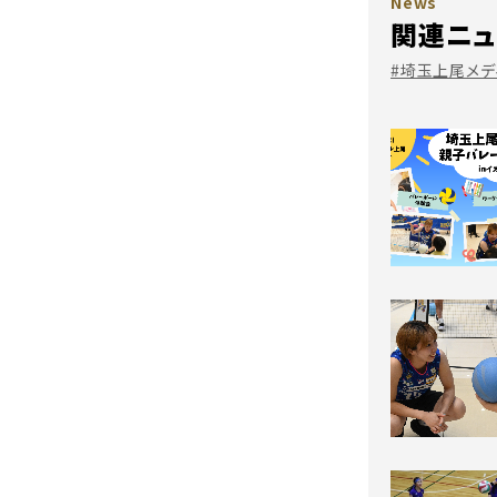
News
関連ニュ
#埼玉上尾メデ