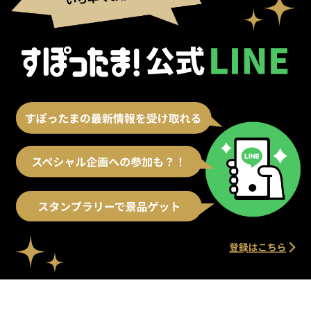
別ウィンドウで開く