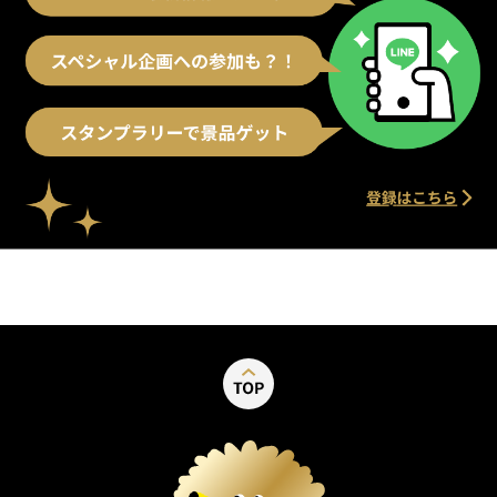
別ウィンドウで開く