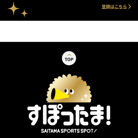
別ウィンドウで開く