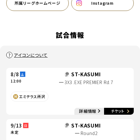
所属リーグホームページ
Instagram
別ウィンドウで開く
別ウィンドウで開く
試合情報
アイコンについて
8/8
ST-KASUMI
土
12:00
3X3 .EXE PREMIER Rd.7
別ウィンドウで開く
エミテラス所沢
別
詳細情報
チケット
別ウィンドウで開く
9/13
ST-KASUMI
日
未定
Round2