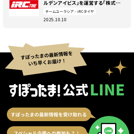
ルデンアイビス」を運営する「株式会
社オリエンタルスポーツ」の社員とし
チームユーラシア - iRCタイヤ
て、共に地域を、チームを盛り上げてい
2025.10.10
く仲間を募集します！