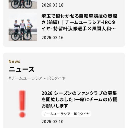
選手×藤田涼平選手兼監督 独占イン
2026.03.18
タビュー
埼玉で根付かせる自転車競技の奥深
さ（前編）｜チームユーラシア-iRCタ
イヤ- 持留叶汰郎選手×風間大和選
手×藤田涼平選手兼監督 独占インタ
2026.03.16
ビュー
News
ニュース
#チームユーラシア - iRCタイヤ
2026 シーズンのファンクラブの募集
を開始しました！一緒にチームの応援
お願いします
チームユーラシア - iRCタイヤ
2026.03.10