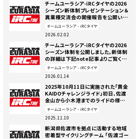
チームユーラシア-iRCタイヤの2026
シーズン新体制プレゼンテーション＆
異業種交流会の開催報告を公開いた
しました。
チームユーラシア - iRCタイヤ
2026.02.02
チームユーラシア-iRCタイヤの2026
シーズン体制を公開しました。新体制
の詳細は下記note記事よりご覧くだ
さい。
チームユーラシア - iRCタイヤ
2026.01.14
2025年10月11日に実施された「黄金
KAIDOチャレンジライド」初日、佐渡
金山から小木港までのライドの様子
を、参加者の視点でレポートしていま
チームユーラシア - iRCタイヤ
す。コースの魅力やサポートライダー
2025.11.10
との交流、地元の見どころなどをぜひ
ご覧ください。👉 記事はこちら：note
新潟県佐渡市を拠点に活動する地域
で読む
密着型サイクリングチーム 「佐渡ゴー