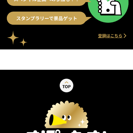
別ウィンドウで開く