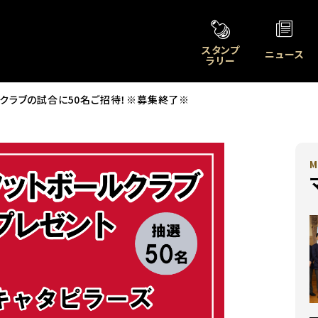
スタンプ
ニュース
ラリー
トボールクラブの試合に50名ご招待！※募集終了※
M