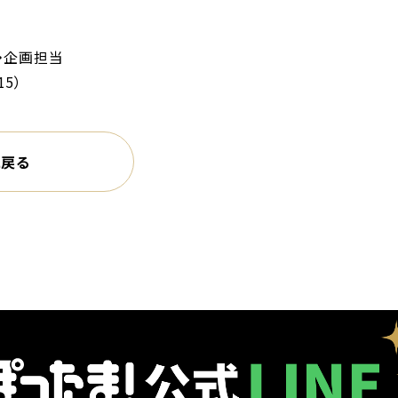
・企画担当
15）
に戻る