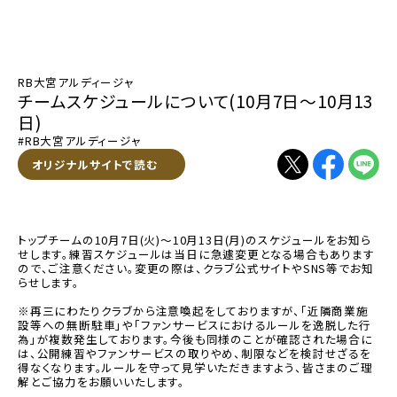
RB大宮アルディージャ
チームスケジュールについて(10月7日〜10月13
日)
#RB大宮アルディージャ
別ウィンドウで開く
オリジナルサイトで読む
別ウィンドウで開く
別ウィンドウで
別ウィン
トップチームの10月7日(火)〜10月13日(月)のスケジュールをお知ら
せします。練習スケジュールは当日に急遽変更となる場合もあります
ので、ご注意ください。変更の際は、クラブ公式サイトやSNS等でお知
らせします。
※再三にわたりクラブから注意喚起をしておりますが、「近隣商業施
設等への無断駐車」や「ファンサービスにおけるルールを逸脱した行
為」が複数発生しております。今後も同様のことが確認された場合に
は、公開練習やファンサービスの取りやめ、制限などを検討せざるを
得なくなります。ルールを守って見学いただきますよう、皆さまのご理
解とご協力をお願いいたします。