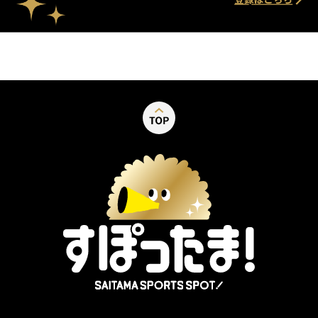
別ウィンドウで開く