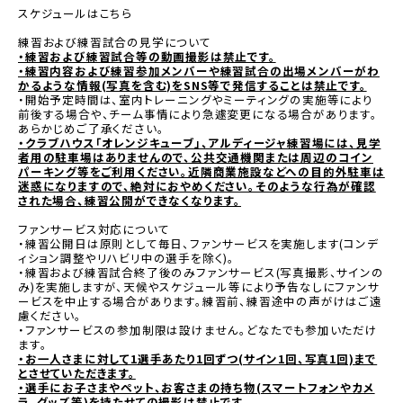
スケジュールはこちら
練習および練習試合の見学について
・練習および練習試合等の動画撮影は禁止です。
・練習内容および練習参加メンバーや練習試合の出場メンバーがわ
かるような情報(写真を含む)をSNS等で発信することは禁止です。
・開始予定時間は、室内トレーニングやミーティングの実施等により
前後する場合や、チーム事情により急遽変更になる場合があります。
あらかじめご了承ください。
・クラブハウス「オレンジキューブ」、アルディージャ練習場には、見学
者用の駐車場はありませんので、公共交通機関または周辺のコイン
パーキング等をご利用ください。近隣商業施設などへの目的外駐車は
迷惑になりますので、絶対におやめください。そのような行為が確認
された場合、練習公開ができなくなります。
ファンサービス対応について
・練習公開日は原則として毎日、ファンサービスを実施します(コンデ
ィション調整やリハビリ中の選手を除く)。
・練習および練習試合終了後のみファンサービス(写真撮影、サインの
み)を実施しますが、天候やスケジュール等により予告なしにファンサ
ービスを中止する場合があります。練習前、練習途中の声がけはご遠
慮ください。
・ファンサービスの参加制限は設けません。どなたでも参加いただけ
ます。
・お一人さまに対して1選手あたり1回ずつ(サイン1回、写真1回)まで
とさせていただきます。
・選手にお子さまやペット、お客さまの持ち物(スマートフォンやカメ
ラ、グッズ等)を持たせての撮影は禁止です。