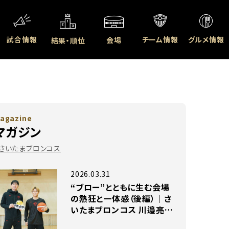
試合情報
チーム情報
グルメ情報
会場
結果・順位
agazine
マガジン
#さいたまブロンコス
2026.03.31
“ブロー”とともに生む会場
の熱狂と一体感（後編）｜さ
いたまブロンコス 川邉亮平
×今池翔大選手 独占インタ