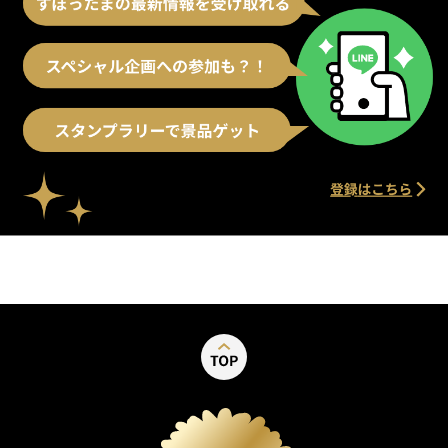
別ウィンドウで開く