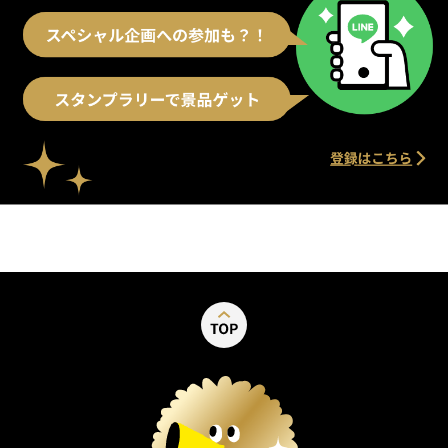
別ウィンドウで開く