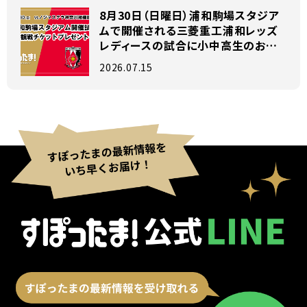
8月30日（日曜日）浦和駒場スタジア
ムで開催される三菱重工浦和レッズ
レディースの試合に小中高生のお子
様がいらっしゃるファミリー200組を
2026.07.15
ご招待！！