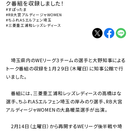
ク番組を収録しました！
#すぽったま
#RB大宮アルディージャWOMEN
#ちふれASエルフェン埼玉
#三菱重工浦和レッズレディース
別ウィンドウで開く
別ウィンドウで
別ウィン
埼玉県内のWEリーグ３チームの選手と大野知事による
トーク番組の収録を１月２９日（木曜日）に知事公館で行
いました。
番組には、三菱重工浦和レッズレディースの高橋はな
選手、ちふれASエルフェン埼玉の岸みのり選手、RB大宮
アルディージャWOMENの大島暖菜選手が出演。
2月14日（土曜日）から再開するWEリーグ後半戦や埼