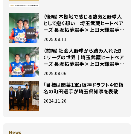
（後編）本拠地で感じる熱気と野球人
として抱く想い｜埼玉武蔵ヒートベア
ーズ 長坂拓夢選手×上田大輝選手
独占インタビュー
2025.08.11
（前編）社会人野球から踏み入れたB
Cリーグの世界｜埼玉武蔵ヒートベア
ーズ 長坂拓夢選手×上田大輝選手
独占インタビュー
2025.08.06
「目標は開幕1軍」阪神ドラフト４位指
名の町田選手が埼玉県知事を表敬
2024.11.20
News