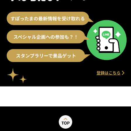
別ウィンドウで開く