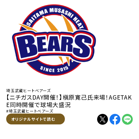
埼玉武蔵ヒートベアーズ
【ニチガスDAY開催！】槇原寛己氏来場！AGETAK
E同時開催で球場大盛況
#埼玉武蔵ヒートベアーズ
別ウィンドウで開く
オリジナルサイトで読む
別ウィンドウで開く
別ウィンドウで
別ウィン