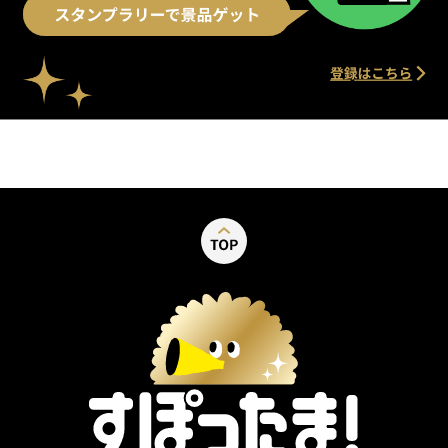
別ウィンドウで開く