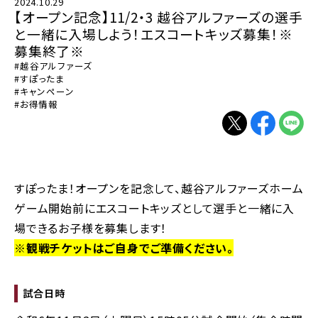
2024.10.29
【オープン記念】11/2・3 越谷アルファーズの選手
と一緒に入場しよう！エスコートキッズ募集！※
募集終了※
#越谷アルファーズ
#すぽったま
#キャンペーン
#お得情報
別ウィンドウで開く
別ウィンドウで
別ウィン
すぽったま！オープンを記念して、越谷アルファーズホーム
ゲーム開始前にエスコートキッズとして選手と一緒に入
場できるお子様を募集します！
※観戦チケットはご自身でご準備ください。
試合日時