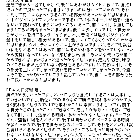
逆転できたら一番でしたけど、後半はあれだけタイトに戦えて、勝点1
取れたので良かったです。相手がうまいのは分かっていたので、それ
に対して前半はちょっとひるんでいる部分があったかなと思います。
相手がダイレクトプレッシャーで来る中で、1個のボールが通るか通ら
ないかで変わってしまうというところがあって、前半は相手に渡してし
まうところが結構あったと思います。後半は少しずつですけど自分た
ちがボールを持てるようになりましたし、普段とは違うポジションの
選手もいて難しい部分がある中で、選手はすごくよくやってくれたかな
と思います。クオリティはすぐには上がらないですけど、それでも試合
中にもやれることはあって、前半はそのやれることをやっていなかった
から劣勢になっていたかなと感じました。後半みたいな戦い方が前半
からできれば、またちょっと違ったかなと思います。走力や切替、球際
のところはまだ足りていない部分もあるんですけど、前節は相手にそ
の部分を上回れてしまって流れを持っていかれてしまったので、今週
はそこをしっかりやっていこうと話していた中で、後半はその部分も見
れて良かったかなと思います。
DF 4
大西海瑠
選手
勝点3が欲しかったですけど、ゼロよりも勝点1にすることは大事にし
ていきたいですし、順位が下のほうなので勝点を取れるかどうかで大
きく変わると思うので、1でも取れたことは素直にうれしいです。前半
は自分たちの思ったことができなくて、走力とか球際とか切替ができ
なくて相手に押し込まれる時間が多かったかなと思います。ハーフタ
イムに監督に喝を入れられて、後半は自分たちのペースになる時間
が多かったので、後半を自分たちのベースにして、それをどれだけ1試
合続けられるかだと思うので、そういうところはもっと自分たちがや
れないといけないなと思いました。個人的にはもっとチームを引っ張
ったり、もっと守備の強度高くできないといけないと思っているので、