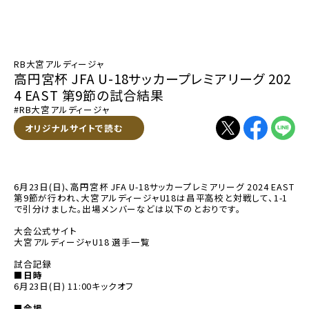
RB大宮アルディージャ
高円宮杯 JFA U-18サッカープレミアリーグ 202
4 EAST 第9節の試合結果
#RB大宮アルディージャ
別ウィンドウで開く
オリジナルサイトで読む
別ウィンドウで開く
別ウィンドウで
別ウィン
6月23日(日)、高円宮杯 JFA U-18サッカープレミアリーグ 2024 EAST
第9節が行われ、大宮アルディージャU18は昌平高校と対戦して、1-1
で引分けました。出場メンバーなどは以下のとおりです。
別ウィンドウで開く
大会公式サイト
大宮アルディージャU18 選手一覧
試合記録
■日時
6月23日(日) 11:00キックオフ
■会場