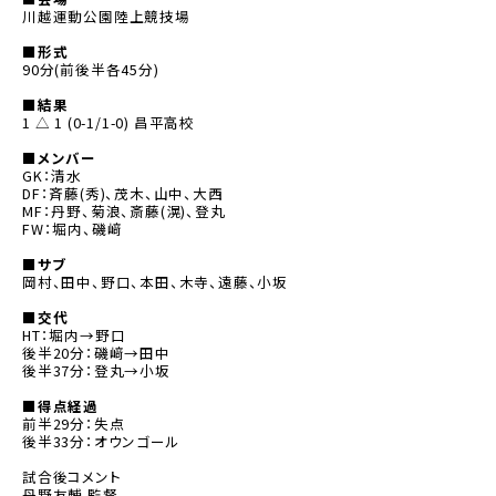
川越運動公園陸上競技場
■形式
90分(前後半各45分)
■結果
1 △ 1 (0-1/1-0) 昌平高校
■メンバー
GK：清水
DF：斉藤(秀)、茂木、山中、大西
MF：丹野、菊浪、斎藤(滉)、登丸
FW：堀内、磯﨑
■サブ
岡村、田中、野口、本田、木寺、遠藤、小坂
■交代
HT：堀内→野口
後半20分：磯﨑→田中
後半37分：登丸→小坂
■得点経過
前半29分：失点
後半33分：オウンゴール
試合後コメント
丹野友輔
監督