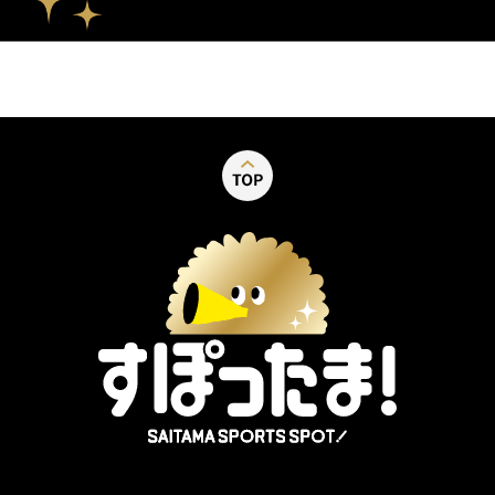
別ウィンドウで開く