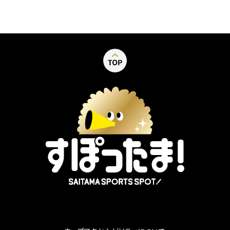
別ウィンドウで開く