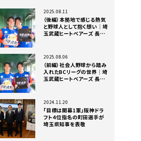
2025.08.11
（後編）本拠地で感じる熱気
と野球人として抱く想い｜埼
玉武蔵ヒートベアーズ 長坂
拓夢選手×上田大輝選手
独占インタビュー
2025.08.06
（前編）社会人野球から踏み
入れたBCリーグの世界｜埼
玉武蔵ヒートベアーズ 長坂
拓夢選手×上田大輝選手
独占インタビュー
2024.11.20
「目標は開幕1軍」阪神ドラ
フト４位指名の町田選手が
埼玉県知事を表敬