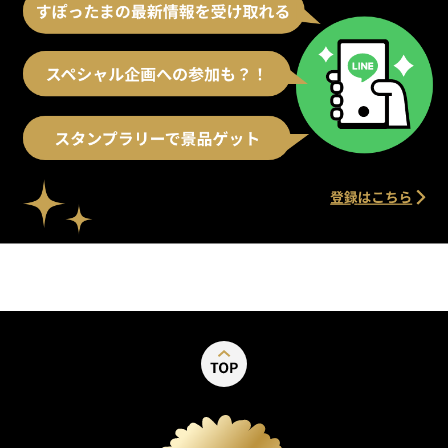
別ウィンドウで開く