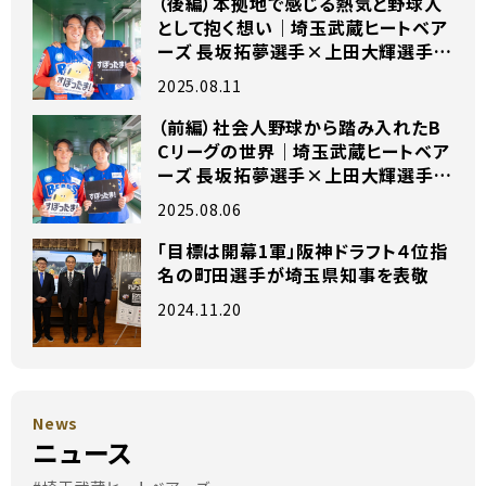
（後編）本拠地で感じる熱気と野球人
として抱く想い｜埼玉武蔵ヒートベア
ーズ 長坂拓夢選手×上田大輝選手
独占インタビュー
2025.08.11
（前編）社会人野球から踏み入れたB
Cリーグの世界｜埼玉武蔵ヒートベア
ーズ 長坂拓夢選手×上田大輝選手
独占インタビュー
2025.08.06
「目標は開幕1軍」阪神ドラフト４位指
名の町田選手が埼玉県知事を表敬
2024.11.20
News
ニュース