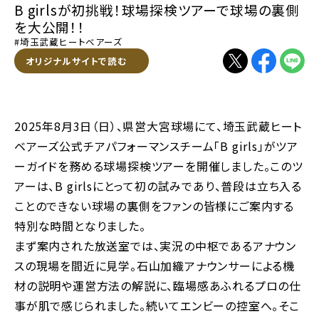
B girlsが初挑戦！球場探検ツアーで球場の裏側
を大公開！！
#埼玉武蔵ヒートベアーズ
別ウィンドウで開く
オリジナルサイトで読む
別ウィンドウで開く
別ウィンドウで
別ウィン
2025年8月3日（日）、県営大宮球場にて、埼玉武蔵ヒート
ベアーズ公式チアパフォーマンスチーム「B girls」がツア
ーガイドを務める球場探検ツアーを開催しました。このツ
アーは、B girlsにとって初の試みであり、普段は立ち入る
ことのできない球場の裏側をファンの皆様にご案内する
特別な時間となりました。
まず案内された放送室では、実況の中枢であるアナウン
スの現場を間近に見学。石山加織アナウンサーによる機
材の説明や運営方法の解説に、臨場感あふれるプロの仕
事が肌で感じられました。続いてエンビーの控室へ。そこ