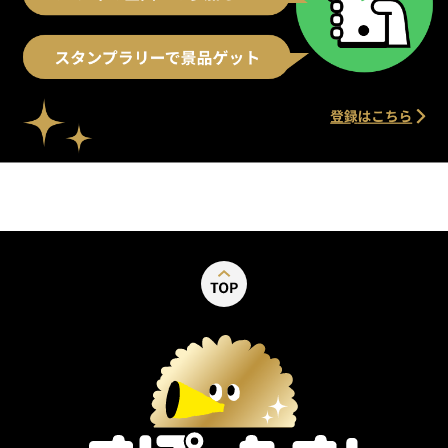
別ウィンドウで開く