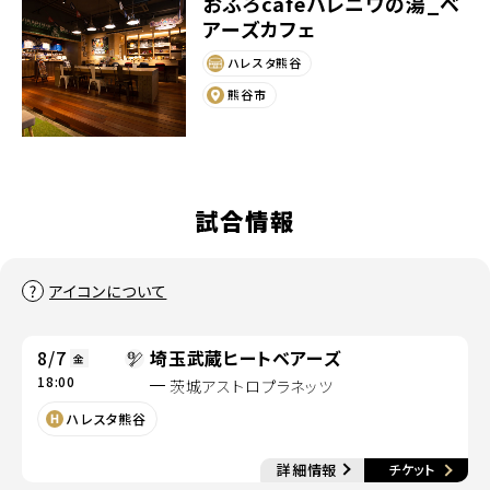
おふろcafeハレニワの湯_ベ
アーズカフェ
ハレスタ熊谷
熊谷市
試合情報
アイコンについて
8/7
埼玉武蔵ヒートベアーズ
金
18:00
茨城アストロプラネッツ
別ウィンドウで開く
ハレスタ熊谷
別
詳細情報
チケット
別ウィンドウで開く