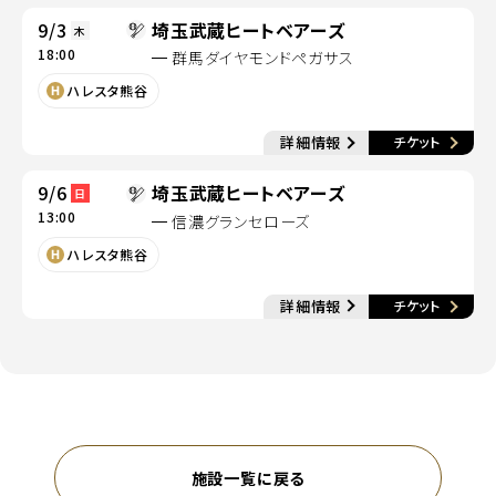
9/3
埼玉武蔵ヒートベアーズ
木
18:00
群馬ダイヤモンドペガサス
別ウィンドウで開く
ハレスタ熊谷
別
詳細情報
チケット
別ウィンドウで開く
9/6
埼玉武蔵ヒートベアーズ
日
13:00
信濃グランセローズ
別ウィンドウで開く
ハレスタ熊谷
別
詳細情報
チケット
別ウィンドウで開く
施設一覧に戻る