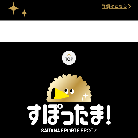
別ウィンドウで開く