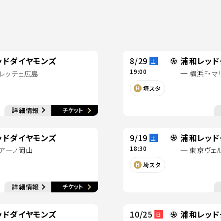
ッドダイヤモンズ
8/29
浦和レッド
土
19:00
レッチェ広島
横浜F・マ
く
別ウィンドウで開く
埼スタ
で開く
別ウィンドウで開く
詳細情報
チケット
別ウィンドウで開く
ッドダイヤモンズ
9/19
浦和レッド
土
18:30
アーノ岡山
東京ヴェ
く
別ウィンドウで開く
埼スタ
別ウィンドウで開く
詳細情報
チケット
別ウィンドウで開く
ッドダイヤモンズ
10/25
浦和レッド
日