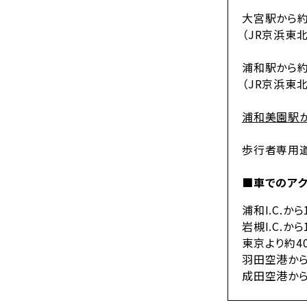
大宮駅から約
（JR京浜東
浦和駅から約
（JR京浜東
浦和美園駅
歩行者専用道路
■車でのア
浦和I.C.から
岩槻I.C.から
東京より約4
羽田空港から
成田空港から