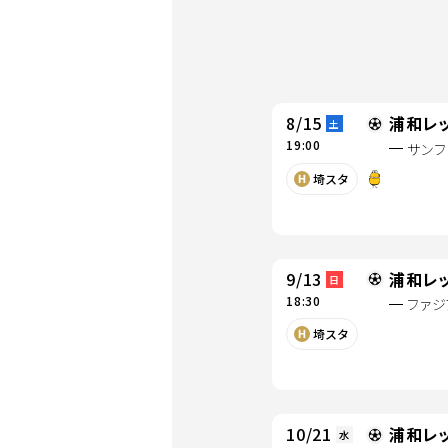
8/15
浦和レ
土
19:00
サンフ
別ウィンドウで開
埼スタ
別ウィンドウ
9/13
浦和レ
日
18:30
ファジ
別ウィンドウで開
埼スタ
10/21
浦和レ
水