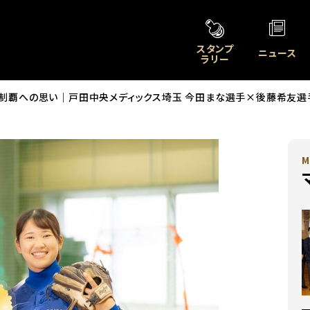
スタンプ
ニュース
ラリー
フ制覇への思い｜戸田中央メディックス埼玉 今田まな選手×後藤希友選
M