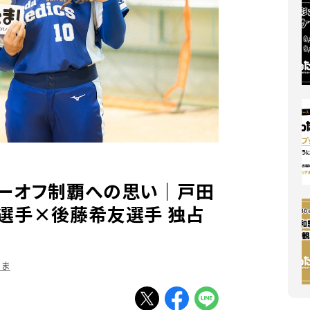
レーオフ制覇への思い｜戸田
な選手×後藤希友選手 独占
たま