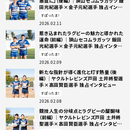
愚直に」（後編）｜狭山セコムラガッツ 飯
田光紀選手×金子元紀選手 独占インタ
ビュー
すぽったま！
2026.02.11
惹き込まれたラグビーの魅力と導かれた
運命（前編）｜狭山セコムラガッツ 飯田
光紀選手×金子元紀選手 独占インタビ
ュー
すぽったま！
2026.02.09
新たな指針が導く進化と灯す熱量（後
編）｜ヤクルトレビンズ戸田 土井將聖選
手×髙田賢臣選手 独占インタビュー
すぽったま！
2026.02.08
競技人生の分岐点とラグビーの醍醐味
（前編）｜ヤクルトレビンズ戸田 土井將
聖選手×髙田賢臣選手 独占インタビュ