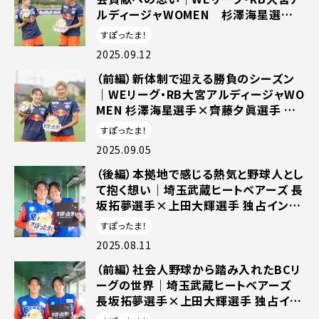
ルディージャWOMEN 杉澤海星選手
×齊藤夕眞選手 独占インタビュー
すぽったま！
2025.09.12
（前編）新体制で迎える勝負のシーズン
｜WEリーグ・RB大宮アルディージャWO
MEN 杉澤海星選手×齊藤夕眞選手 独
占インタビュー
すぽったま！
2025.09.05
（後編）本拠地で感じる熱気と野球人とし
て抱く想い｜埼玉武蔵ヒートベアーズ 長
坂拓夢選手×上田大輝選手 独占インタ
ビュー
すぽったま！
2025.08.11
（前編）社会人野球から踏み入れたBCリ
ーグの世界｜埼玉武蔵ヒートベアーズ
長坂拓夢選手×上田大輝選手 独占イン
タビュー