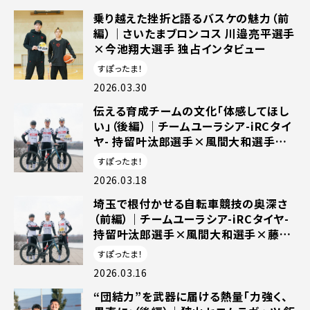
乗り越えた挫折と語るバスケの魅力（前
編）｜さいたまブロンコス 川邉亮平選手
×今池翔大選手 独占インタビュー
すぽったま！
2026.03.30
伝える育成チームの文化「体感してほし
い」（後編）｜チームユーラシア-iRCタイ
ヤ- 持留叶汰郎選手×風間大和選手×
藤田涼平選手兼監督 独占インタビュー
すぽったま！
2026.03.18
埼玉で根付かせる自転車競技の奥深さ
（前編）｜チームユーラシア-iRCタイヤ-
持留叶汰郎選手×風間大和選手×藤田
涼平選手兼監督 独占インタビュー
すぽったま！
2026.03.16
“団結力”を武器に届ける熱量「力強く、