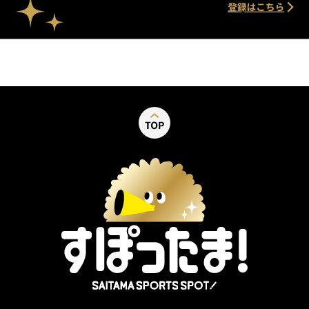
別ウィンドウで開く