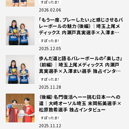
ー
すぽったま！
2026.02.06
「もう一度、プレーしたい」と感じさせるバ
レーボールの魅力（後編）｜埼玉上尾メ
ディックス 内瀬戸真実選手×入澤まい
選手 独占インタビュー
すぽったま！
2025.12.05
歩んだ道と語るバレーボールの「楽しさ」
（前編）｜埼玉上尾メディックス 内瀬戸
真実選手×入澤まい選手 独占インタビ
ュー
すぽったま！
2025.11.28
（後編）名門復活へーー挑む日本一への
道｜大崎オーソル埼玉 末岡拓美選手×
松原敦希選手 独占インタビュー
すぽったま！
2025.11.12