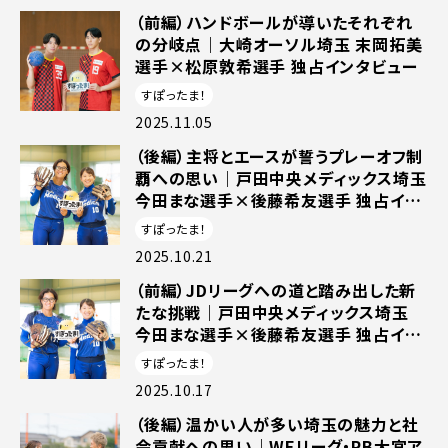
（前編）ハンドボールが導いたそれぞれ
の分岐点｜大崎オーソル埼玉 末岡拓美
選手×松原敦希選手 独占インタビュー
すぽったま！
2025.11.05
（後編）主将とエースが誓うプレーオフ制
覇への思い｜戸田中央メディックス埼玉
今田まな選手×後藤希友選手 独占イン
タビュー
すぽったま！
2025.10.21
（前編）JDリーグへの道と踏み出した新
たな挑戦｜戸田中央メディックス埼玉
今田まな選手×後藤希友選手 独占イン
タビュー
すぽったま！
2025.10.17
（後編）温かい人が多い埼玉の魅力と社
会貢献ヘの思い｜WEリーグ・RB大宮ア