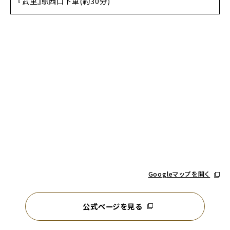
『武里』駅西口下車(約30分)
別ウィ
Googleマップを開く
公式ページを見る
別ウィンドウで開く