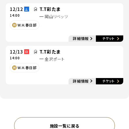
12/12
T.T彩たま
土
14:00
岡山リベッツ
別ウィンドウで開く
W.H.春日部
別
詳細情報
チケット
別ウィンドウで開く
12/13
T.T彩たま
日
14:00
金沢ポート
別ウィンドウで開く
W.H.春日部
別
詳細情報
チケット
別ウィンドウで開く
施設一覧に戻る