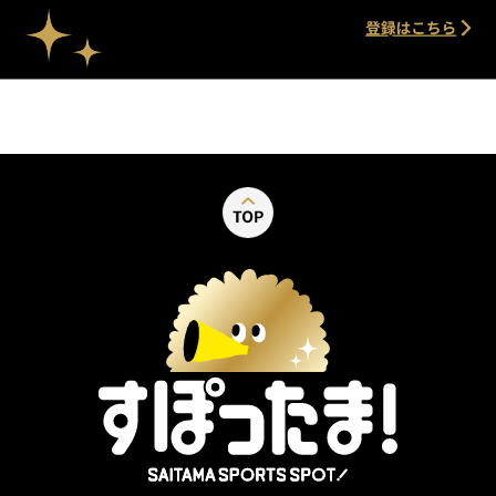
別ウィンドウで開く