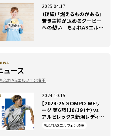
2025.04.17
（後編）「燃えるものがある」
若き主将が込めるダービー
への想い ちふれASエルフ
ェン埼玉 吉田莉胡選手 独
占インタビュー
ews
ニュース
#ちふれASエルフェン埼玉
2024.10.15
【2024-25 ＳＯＭＰＯ WEリ
ーグ 第6節】10/19（土）vs
アルビレックス新潟レディー
ス戦 試合情報
ちふれASエルフェン埼玉