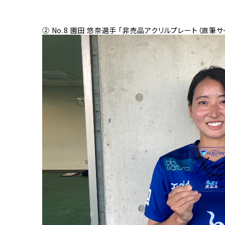
② No.8 園田 悠奈選手 「非売品アクリルプレート（直筆