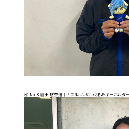
④ No.8 園田 悠奈選手 「エルルンぬいぐるみキーホルダ