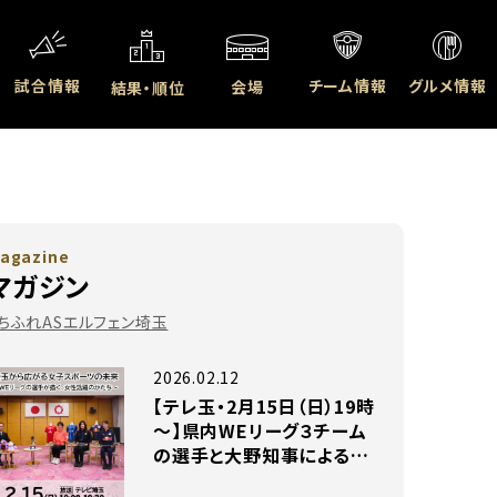
試合情報
チーム情報
グルメ情報
会場
結果・順位
agazine
マガジン
#ちふれASエルフェン埼玉
2026.02.12
【テレ玉・2月15日（日）19時
～】県内WEリーグ３チーム
の選手と大野知事による特
別トーク番組