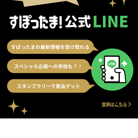
別ウィンドウで開く