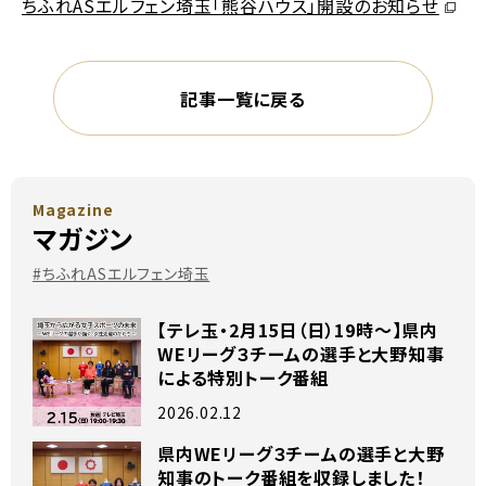
別ウィ
ちふれASエルフェン埼玉「熊谷ハウス」開設のお知らせ
記事一覧に戻る
Magazine
マガジン
#ちふれASエルフェン埼玉
【テレ玉・2月15日（日）19時～】県内
WEリーグ３チームの選手と大野知事
による特別トーク番組
2026.02.12
県内WEリーグ３チームの選手と大野
知事のトーク番組を収録しました！