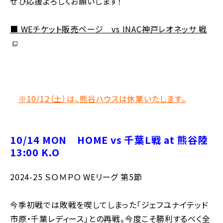
ぜひ応援よろしくお願いします！
別ウ
■ WEチケット販売ページ vs INAC神戸レオネッサ 戦
※10/12（土）は、熊谷ハウスは休業いたします。
10/14 MON HOME vs 千葉L戦 at 熊谷陸
13:00 K.O
2024-25 ＳＯＭＰＯ WEリーグ 第5節
今季初戦では敗戦を喫してしまった「ジェフユナイテッド
市原・千葉レディース」との再戦。今度こそ勝利するべく全