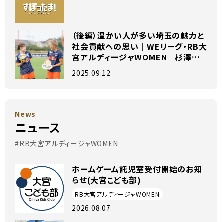
（後編）温かい人が多い埼玉の魅力と
社会貢献ヘの思い｜WEリーグ・RB大
宮アルディージャWOMEN 杉澤海
星選手×齊藤夕眞選手 独占インタビ
2025.09.12
ュー
News
ニュース
#RB大宮アルディージャWOMEN
ホームゲーム託児室受付開始のお知
らせ(大宮こども部)
RB大宮アルディージャWOMEN
2026.08.07