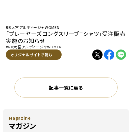
RB大宮アルディージャWOMEN
「プレーヤーズロングスリーブTシャツ」受注販売
実施のお知らせ
#RB大宮アルディージャWOMEN
別ウィンドウで開く
オリジナルサイトで読む
別ウィンドウで開く
別ウィンドウで
別ウィン
記事一覧に戻る
Magazine
マガジン