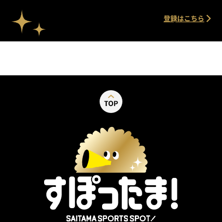
別ウィンドウで開く