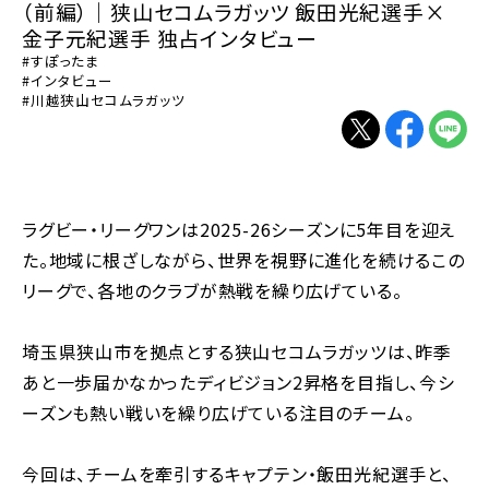
（前編）｜狭山セコムラガッツ 飯田光紀選手×
金子元紀選手 独占インタビュー
#すぽったま
#インタビュー
#川越狭山セコムラガッツ
別ウィンドウで開く
別ウィンドウで
別ウィン
ラグビー・リーグワンは2025-26シーズンに5年目を迎え
た。地域に根ざしながら、世界を視野に進化を続けるこの
リーグで、各地のクラブが熱戦を繰り広げている。
埼玉県狭山市を拠点とする狭山セコムラガッツは、昨季
あと一歩届かなかったディビジョン2昇格を目指し、今シ
ーズンも熱い戦いを繰り広げている注目のチーム。
今回は、チームを牽引するキャプテン・飯田光紀選手と、