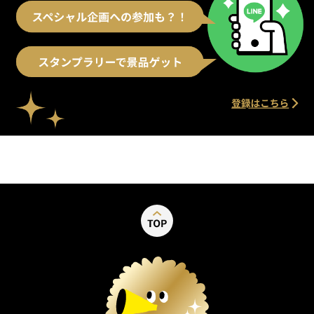
別ウィンドウで開く