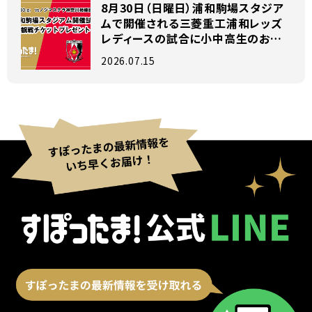
8月30日（日曜日）浦和駒場スタジア
ムで開催される三菱重工浦和レッズ
レディースの試合に小中高生のお子
様がいらっしゃるファミリー200組を
2026.07.15
ご招待！！