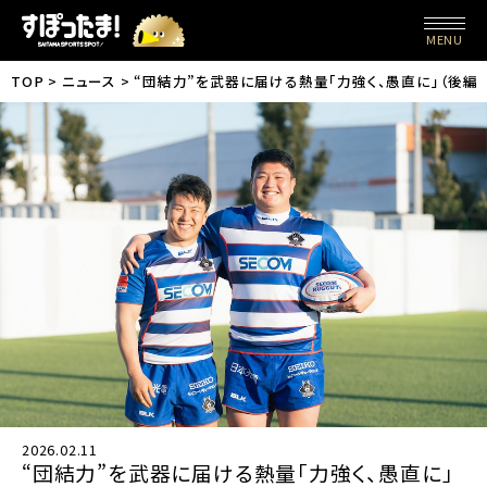
MENU
TOP
ニュース
“団結力”を武器に届ける熱量「力強く、愚直に」（後編
2026.02.11
“団結力”を武器に届ける熱量「力強く、愚直に」