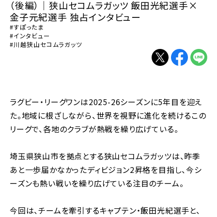
（後編）｜狭山セコムラガッツ 飯田光紀選手×
金子元紀選手 独占インタビュー
#すぽったま
#インタビュー
#川越狭山セコムラガッツ
別ウィンドウで開く
別ウィンドウで
別ウィン
ラグビー・リーグワンは2025-26シーズンに5年目を迎え
た。地域に根ざしながら、世界を視野に進化を続けるこの
リーグで、各地のクラブが熱戦を繰り広げている。
埼玉県狭山市を拠点とする狭山セコムラガッツは、昨季
あと一歩届かなかったディビジョン2昇格を目指し、今シ
ーズンも熱い戦いを繰り広げている注目のチーム。
今回は、チームを牽引するキャプテン・飯田光紀選手と、