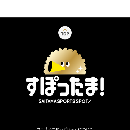
別ウィンドウで開く
ウェブアクセシビリティについて