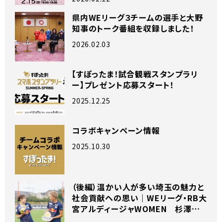
県内WEリーグ３チームの選手と大野
知事のトーク番組を収録しました！
2026.02.03
【すぽったま！試合観戦スタンプラリ
ー】プレゼント応募スタート！
2025.12.25
コラボキャンペーン情報
2025.10.30
（後編）温かい人が多い埼玉の魅力と
社会貢献ヘの思い｜WEリーグ・RB大
宮アルディージャWOMEN 杉澤海
星選手×齊藤夕眞選手 独占インタビ