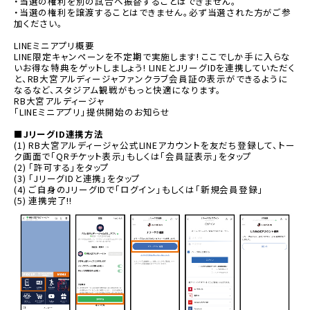
・当選の権利を別の試合へ振替することはできません。
・当選の権利を譲渡することはできません。必ず当選された方がご参
加ください。
LINEミニアプリ概要
LINE限定キャンペーンを不定期で実施します! ここでしか手に入らな
いお得な特典をゲットしましょう! LINEとJリーグIDを連携していただく
と、RB大宮アルディージャファンクラブ会員証の表示ができるように
なるなど、スタジアム観戦がもっと快適になります。
RB大宮アルディージャ
「LINEミニアプリ」提供開始のお知らせ
■JリーグID連携方法
(1) RB大宮アルディージャ公式LINEアカウントを友だち登録して、トー
ク画面で「QRチケット表示」もしくは「会員証表示」をタップ
(2) 「許可する」をタップ
(3) 「JリーグIDと連携」をタップ
(4) ご自身のJリーグIDで「ログイン」もしくは「新規会員登録」
(5) 連携完了!!