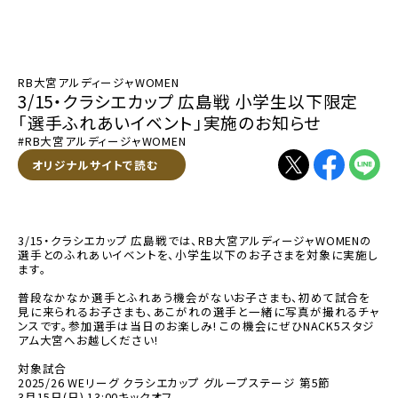
RB大宮アルディージャWOMEN
3/15・クラシエカップ 広島戦 小学生以下限定
「選手ふれあいイベント」実施のお知らせ
#RB大宮アルディージャWOMEN
別ウィンドウで開く
オリジナルサイトで読む
別ウィンドウで開く
別ウィンドウで
別ウィン
3/15・クラシエカップ 広島戦では、RB大宮アルディージャWOMENの
選手とのふれあいイベントを、小学生以下のお子さまを対象に実施し
ます。
普段なかなか選手とふれあう機会がないお子さまも、初めて試合を
見に来られるお子さまも、あこがれの選手と一緒に写真が撮れるチャ
ンスです。参加選手は当日のお楽しみ! この機会にぜひNACK5スタジ
アム大宮へお越しください!
対象試合
2025/26 WEリーグ クラシエカップ グループステージ 第5節
3月15日(日) 13:00キックオフ