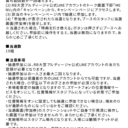
募可能回数が一回増えます。
(2) RB大宮アルディージャ公式LINEアカウントのトーク画面下部「ME
NU」内の「キャンペーン」から、キャンペーンページにアクセスします。
(3) 該当のキャンペーンページ内で抽選に参加します。
(4) 「参加券」が表示されたら当選となります。ブースのスタッフに当選
画面(参加券)を提示します。
※当選された場合、「特典を引き換える」ボタンは押さずにブースへお
越しください。参加前に操作をすると、当選は無効になりますので、あ
らかじめご了承ください。
■当選数
10組
■注意事項
・抽選参加には、RB大宮アルディージャ公式LINEアカウントの友だち
登録が必要となります。
・抽選参加はお一人さま最大二回となります。
・抽選参加は保護者の方のLINEアカウントからでも可能ですが、当選
された場合、小学生以下のお子さまの参加が必須となります。
・来場者限定の抽選となりますので、スマートフォンの位置情報サー
ビスをオンにして、位置情報がスタジアムになっている状態でご参加
ください。
・位置情報をオンに設定しても抽選に参加できない場合は、端末のO
Sが最新のものになっているかをご確認ください。
・当選画面(参加券)のスクリーンショットやご自身で引換済に操作し
た画面では参加はできませんので、あらかじめご了承ください。
・実施場所はスタジアム場内となります。入場には観戦チケットが必
要です。