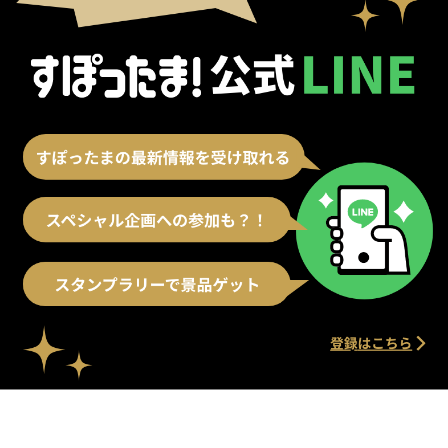
別ウィンドウで開く