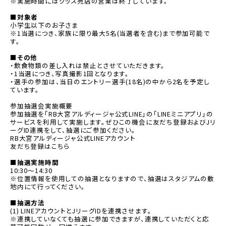
※実施時間にはグッズ売店の営業は終了しています。
■対象者
小学生以下のお子さま
※1当選につき、家族に限り最大5名(当選者を含む)まで参加可能で
す。
■その他
・飲食物類の差し入れは禁止とさせていただきます。
・1当選につき、写真撮影1回となります。
・選手の参加は、当日のエントリー選手(18名)の中から2名を予定し
ています。
参加抽選会実施概要
参加
抽選を「RB大宮アルディージャ公式LINE」の「LINEミニアプリ」の
サービスを利用して実施します。ぜひこの機会に友だち登録およびJリ
ーグID連携をして、抽選にご参加ください。
RB大宮アルディージャ公式LINEアカウント
別ウィンドウで開く
友だち登録はこちら
■抽選実施時間
10:30～14:30
※位置情報を使用しての抽選となりますので、抽選はスタジアムの敷
地内にて行ってください。
■抽選方法
(1) LINEアカウントとJリーグIDを連携させます。
※連携していなくても抽選に参加できますが、連携していただくと応