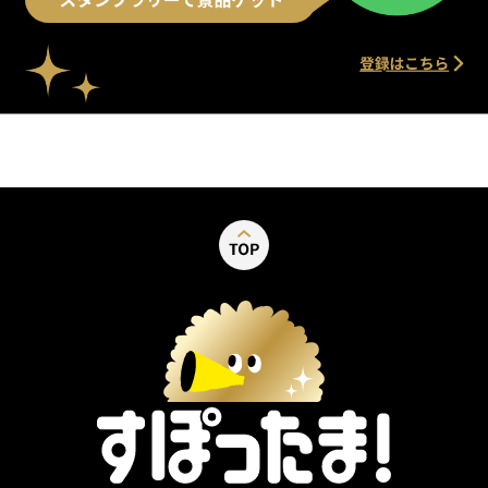
別ウィンドウで開く