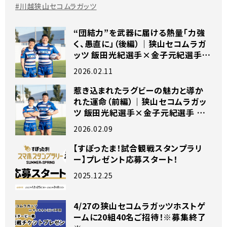
#川越狭山セコムラガッツ
“団結力”を武器に届ける熱量「力強
く、愚直に」（後編）｜狭山セコムラガ
ッツ 飯田光紀選手×金子元紀選手
独占インタビュー
2026.02.11
惹き込まれたラグビーの魅力と導か
れた運命（前編）｜狭山セコムラガッ
ツ 飯田光紀選手×金子元紀選手 独
占インタビュー
2026.02.09
【すぽったま！試合観戦スタンプラリ
ー】プレゼント応募スタート！
2025.12.25
4/27の狭山セコムラガッツホストゲ
ームに20組40名ご招待！※募集終了